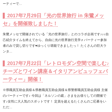
ーティーで...
2017年7月29日「光の世界旅行 in 朱鷺メッ
セ」を開催致しました！
朱鷺メッセで開催されている「光の世界旅行」とのコラボ企画です♪♪♪自
己紹介タイムを終えてから、自由に光の世界旅行見学♬パーティー参加
者のみで貸し切りです♥ゆっくり堪能できましたっ！ たくさんの巨大ラ
ンタ...
2017年7月22日「レトロモダン空間で楽しむ♪
チーズとワイン講座＆イタリアンビュッフェパ
ーティー」開催！
※県職員互助会員様＆県教職員互助会員様＆県警察職員互助会員様 主催
のパーティーです♪ 今回は「ネルソンの庭」さまをお借りしての開催で
す♪女性に大人気のスポットです！ 定員を超えるたくさんのご応募をい
ただ...