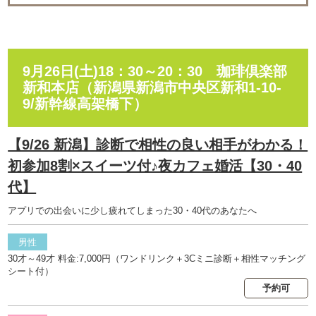
9月26日(土)18：30～20：30 珈琲倶楽部
新和本店（新潟県新潟市中央区新和1-10-
9/新幹線高架橋下）
【9/26 新潟】診断で相性の良い相手がわかる！
初参加8割×スイーツ付♪夜カフェ婚活【30・40
代】
アプリでの出会いに少し疲れてしまった30・40代のあなたへ
男性
30才～49才 料金:7,000円（ワンドリンク＋3Cミニ診断＋相性マッチング
シート付）
予約可