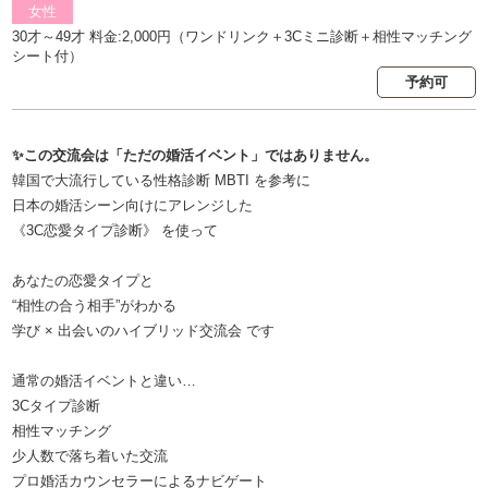
女性
30才～49才 料金:2,000円（ワンドリンク＋3Cミニ診断＋相性マッチング
シート付）
予約可
✨この交流会は「ただの婚活イベント」ではありません。
韓国で大流行している性格診断 MBTI を参考に
日本の婚活シーン向けにアレンジした
《3C恋愛タイプ診断》 を使って
あなたの恋愛タイプと
“相性の合う相手”がわかる
学び × 出会いのハイブリッド交流会 です
通常の婚活イベントと違い…
3Cタイプ診断
相性マッチング
少人数で落ち着いた交流
プロ婚活カウンセラーによるナビゲート