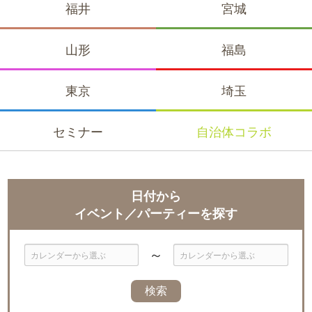
福井
宮城
山形
福島
東京
埼玉
セミナー
自治体
コラボ
日付から
イベント／パーティーを探す
～
日
日
付
付