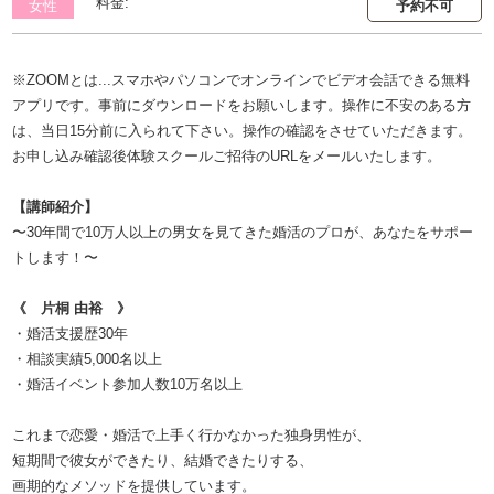
料金:
女性
予約不可
※ZOOMとは...スマホやパソコンでオンラインでビデオ会話できる無料
アプリです。事前にダウンロードをお願いします。操作に不安のある方
は、当日15分前に入られて下さい。操作の確認をさせていただきます。
お申し込み確認後体験スクールご招待のURLをメールいたします。
【講師紹介】
〜30年間で10万人以上の男女を見てきた婚活のプロが、あなたをサポー
トします！〜
《 片桐 由裕 》
・婚活支援歴30年
・相談実績5,000名以上
・婚活イベント参加人数10万名以上
これまで恋愛・婚活で上手く行かなかった独身男性が、
短期間で彼女ができたり、結婚できたりする、
画期的なメソッドを提供しています。