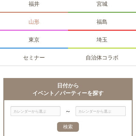
福井
宮城
山形
福島
東京
埼玉
セミナー
自治体
コラボ
日付から
イベント／パーティーを探す
～
日
日
付
付