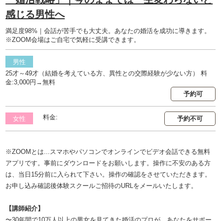
感じる男性へ
満足度98%｜会話が苦手でも大丈夫。あなたの婚活を成功に導きます。
※ZOOM会場はご自宅で気軽に受講できます。
男性
25才～49才（結婚を考えている方、異性との交際経験が少ない方） 料
金:3,000円→無料
予約可
料金:
女性
予約不可
※ZOOMとは...スマホやパソコンでオンラインでビデオ会話できる無料
アプリです。事前にダウンロードをお願いします。操作に不安のある方
は、当日15分前に入られて下さい。操作の確認をさせていただきます。
お申し込み確認後体験スクールご招待のURLをメールいたします。
【講師紹介】
〜30年間で10万人以上の男女を見てきた婚活のプロが、あなたをサポー