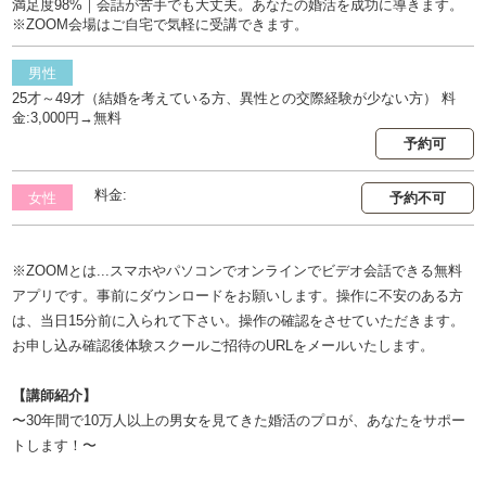
満足度98%｜会話が苦手でも大丈夫。あなたの婚活を成功に導きます。
※ZOOM会場はご自宅で気軽に受講できます。
男性
25才～49才（結婚を考えている方、異性との交際経験が少ない方） 料
金:3,000円→無料
予約可
料金:
女性
予約不可
※ZOOMとは...スマホやパソコンでオンラインでビデオ会話できる無料
アプリです。事前にダウンロードをお願いします。操作に不安のある方
は、当日15分前に入られて下さい。操作の確認をさせていただきます。
お申し込み確認後体験スクールご招待のURLをメールいたします。
【講師紹介】
〜30年間で10万人以上の男女を見てきた婚活のプロが、あなたをサポー
トします！〜