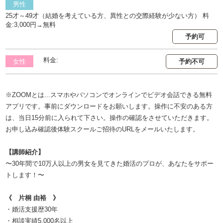
男性
25才～49才（結婚を考えている方、異性との交際経験が少ない方） 料
金:3,000円→無料
予約可
料金:
女性
予約不可
※ZOOMとは...スマホやパソコンでオンラインでビデオ会話できる無料
アプリです。事前にダウンロードをお願いします。操作に不安のある方
は、当日15分前に入られて下さい。操作の確認をさせていただきます。
お申し込み確認後体験スクールご招待のURLをメールいたします。
【講師紹介】
〜30年間で10万人以上の男女を見てきた婚活のプロが、あなたをサポー
トします！〜
《 片桐 由裕 》
・婚活支援歴30年
・相談実績5,000名以上